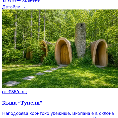
Детайли →
от €85/нощ
Къща
“
Тунели
”
Наподобява хобитско убежище. Вкопана е в склона