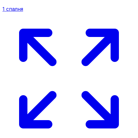
1
спалня