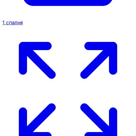
1
спалня