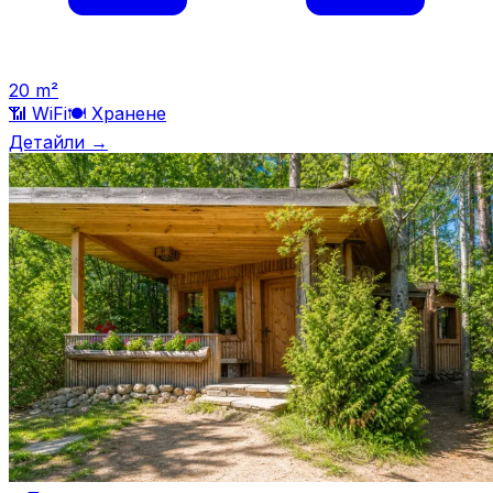
20
m²
📶 WiFi
🍽️
Хранене
Детайли →