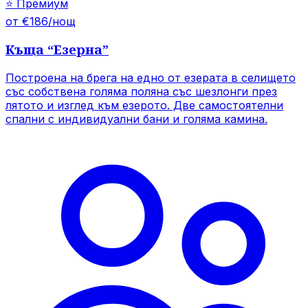
⭐
Премиум
от €186/нощ
Къща
“
Езерна
”
Построена на брега на едно от езерата в селището
със собствена голяма поляна със шезлонги през
лятото и изглед към езерото. Две самостоятелни
спални с индивидуални бани и голяма камина.