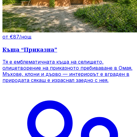
от €87/нощ
Къща
“
Приказна
”
Тя е емблематичната къща на селището,
олицетворение на приказното пребиваване в Омая.
Мъхове, клони и дърво — интериорът е вграден в
природата сякаш е израснал заедно с нея.