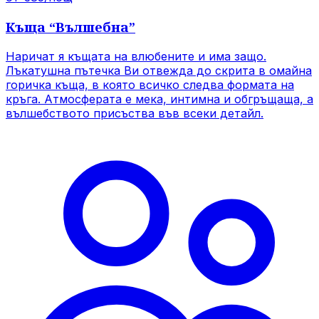
Къща
“
Вълшебна
”
Наричат я къщата на влюбените и има защо.
Лъкатушна пътечка Ви отвежда до скрита в омайна
горичка къща, в която всичко следва формата на
кръга. Атмосферата е мека, интимна и обгръщаща, а
вълшебството присъства във всеки детайл.