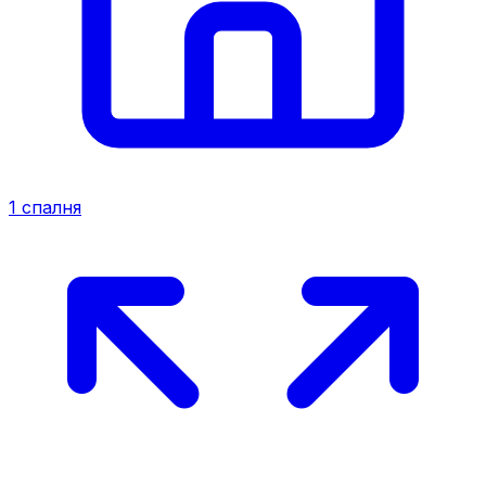
1
спалня