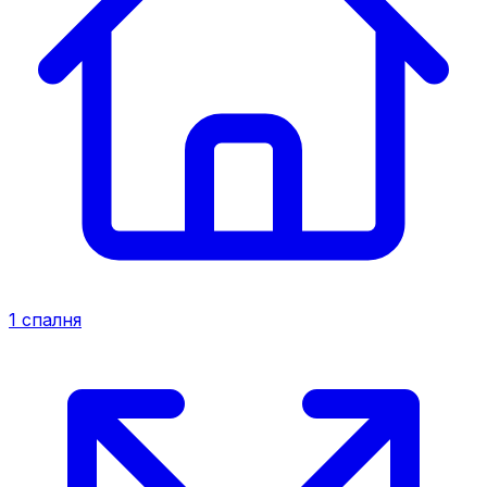
1
спалня