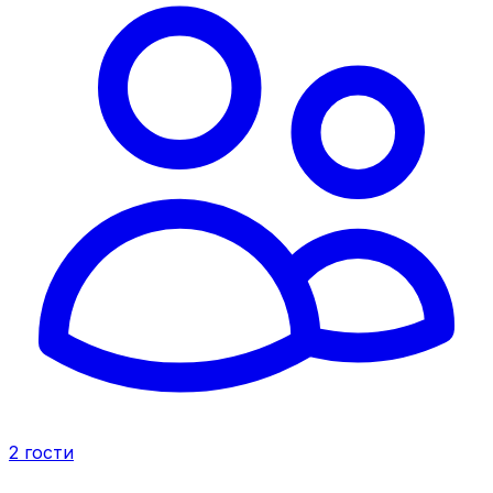
2
гости