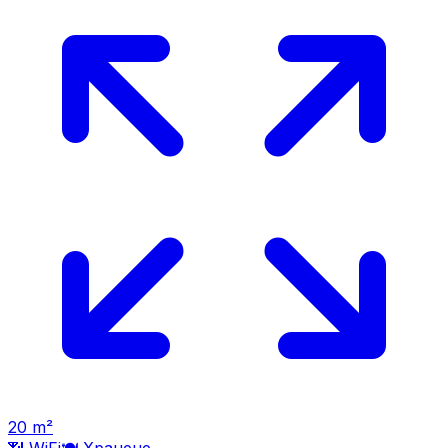
20
m²
📶 WiFi
🍽️
Хранене