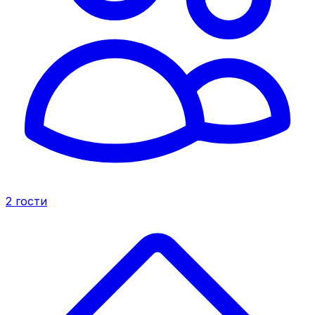
2
гости