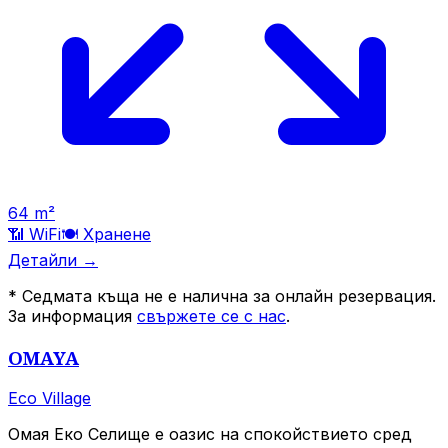
64
m²
📶 WiFi
🍽️
Хранене
Детайли →
*
Седмата къща не е налична за онлайн резервация.
За информация
свържете се с нас
.
OMAYA
Eco Village
Омая Еко Селище е оазис на спокойствието сред