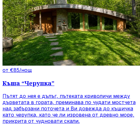
от €85/нощ
Къща
“
Черупка
”
Пътят до нея е дълъг, пътеката криволичи между
дърветата в гората, преминава по чудати мостчета
над забързани поточета и Ви довежда до къщичка
като черупка, като че ли изровена от древно море,
прикрита от чудновати скали.