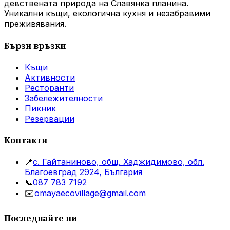
девствената природа на Славянка планина.
Уникални къщи, екологична кухня и незабравими
преживявания.
Бързи връзки
Къщи
Активности
Ресторанти
Забележителности
Пикник
Резервации
Контакти
📍
с. Гайтаниново, общ. Хаджидимово, обл.
Благоевград 2924, България
📞
087 783 7192
✉️
omayaecovillage@gmail.com
Последвайте ни