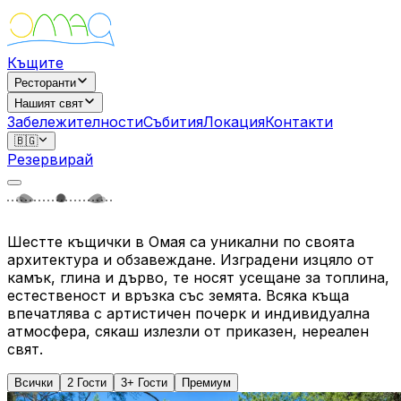
Къщите
Ресторанти
Нашият свят
Забележителности
Събития
Локация
Контакти
🇧🇬
Резервирай
Шестте къщички в Омая са уникални по своята
архитектура и обзавеждане. Изградени изцяло от
камък, глина и дърво, те носят усещане за топлина,
естественост и връзка със земята. Всяка къща
впечатлява с артистичен почерк и индивидуална
атмосфера, сякаш излезли от приказен, нереален
свят.
Всички
2 Гости
3+ Гости
Премиум