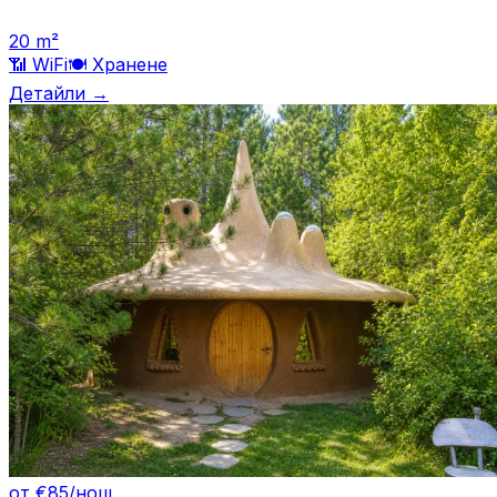
20
m²
📶 WiFi
🍽️
Хранене
Детайли →
от €85/нощ