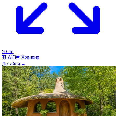
20
m²
📶 WiFi
🍽️
Хранене
Детайли →