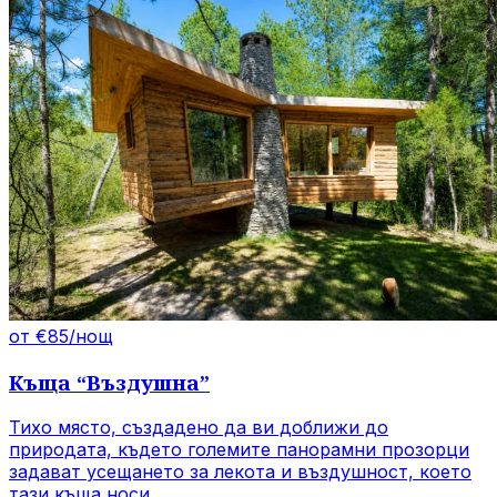
от €85/нощ
Къща
“
Въздушна
”
Тихо място, създадено да ви доближи до
природата, където големите панорамни прозорци
задават усещането за лекота и въздушност, което
тази къща носи.