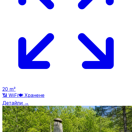
20
m²
📶 WiFi
🍽️
Хранене
Детайли →